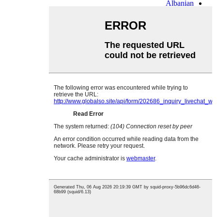
Albanian
Amharic
Armenian
Azerbaijani
Belarusian
Bengali
Bosnian
Bulgarian
Cebuano
Chichewa
Corsican
Croatian
Dutch
Estonian
Filipino
Finnish
Frisian
Galician
Georgian
Gujarati
Haitian
Hausa
Hawaiian
Hebrew
Hmong