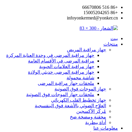
+86 516 66670806
+86 15005204265
infoyonkermed@yonker.cn
بيت
منتجات
جهاز مراقبة المريض
جهاز مراقبة المرضى في وحدة العناية المركزة
مراقبة المرضى في الأقسام العامة
جهاز مراقبة العلامات الحيوية
جهاز مراقبة المرضى حديثي الولادة
شاشة محمولة
ملحقات جهاز مراقبة المرضى
جهاز الموجات فوق الصوتية
ملحقات جهاز الموجات فوق الصوتية
جهاز تخطيط القلب الكهربائي
العلاج الضوئي بالأشعة فوق البنفسجية
مُركِّز الأكسجين
محقنة ومضخة ضخ
أداة بيطرية
معلومات عنا