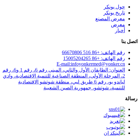
حول يونكر
تاريخ يونكر
معرض المصنع
معرض
أخبار
اتصل بنا
رقم الهاتف: +86 516 66670806
رقم الهاتف: +86 15005204265
E-mail:infoyonkermed@yonker.cn
العنوان: الطابقان الأول والثاني، المبنى رقم 6، رقم 1 و6، رقم
2، المرحلة الأولى، المنطقة الصناعية للتنمية الاقتصادية، وادي
لياندو يو، رقم 6 طريق ليي، منطقة شوتشو الاقتصادية
للتنمية، شوتشو، جمهورية الصين الشعبية
رسالة