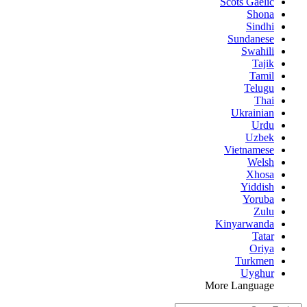
Scots Gaelic
Shona
Sindhi
Sundanese
Swahili
Tajik
Tamil
Telugu
Thai
Ukrainian
Urdu
Uzbek
Vietnamese
Welsh
Xhosa
Yiddish
Yoruba
Zulu
Kinyarwanda
Tatar
Oriya
Turkmen
Uyghur
More Language