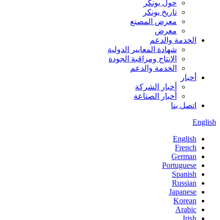
حول يونكر
تاريخ يونكر
معرض المصنع
معرض
الخدمة والدعم
شهادة المعايير الدولية
الإنتاج ومراقبة الجودة
الخدمة والدعم
أخبار
أخبار الشركة
أخبار الصناعة
اتصل بنا
English
English
French
German
Portuguese
Spanish
Russian
Japanese
Korean
Arabic
Irish