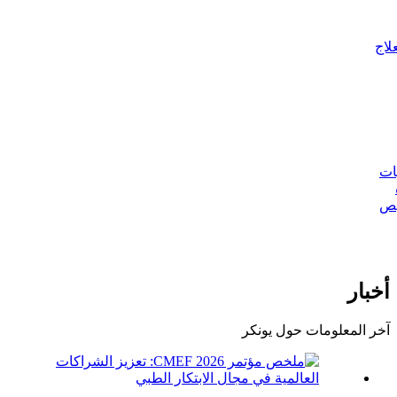
لاج
ات
يص
أخبار
آخر المعلومات حول يونكر