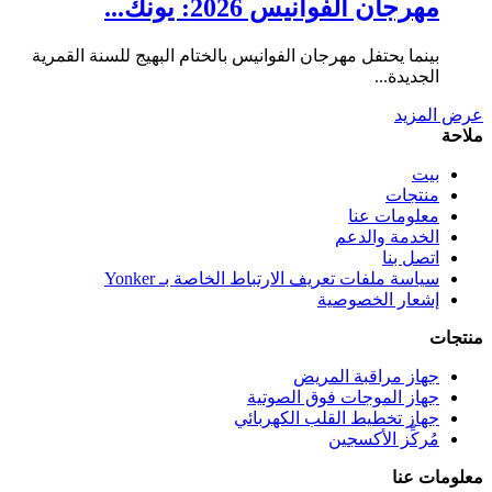
مهرجان الفوانيس 2026: يونك...
بينما يحتفل مهرجان الفوانيس بالختام البهيج للسنة القمرية
الجديدة...
عرض المزيد
ملاحة
بيت
منتجات
معلومات عنا
الخدمة والدعم
اتصل بنا
سياسة ملفات تعريف الارتباط الخاصة بـ Yonker
إشعار الخصوصية
منتجات
جهاز مراقبة المريض
جهاز الموجات فوق الصوتية
جهاز تخطيط القلب الكهربائي
مُركِّز الأكسجين
معلومات عنا